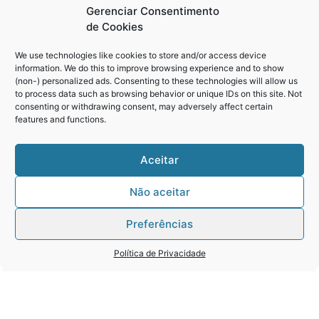
Gerenciar Consentimento
de Cookies
We use technologies like cookies to store and/or access device
information. We do this to improve browsing experience and to show
(non-) personalized ads. Consenting to these technologies will allow us
to process data such as browsing behavior or unique IDs on this site. Not
consenting or withdrawing consent, may adversely affect certain
features and functions.
Aceitar
Não aceitar
DOI e URL: qual a
Preferências
diferença?
Política de Privacidade
Você já se perguntou a diferença entre DOI e
URL? Ou ao menos chegou a questionar qual a
melhor escolha para você? Essa é uma